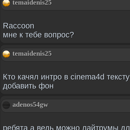
temaidenis25
Raccoon
мне к тебе вопрос?
temaidenis25
Кто качял интро в cinema4d текст
добавить фон
adenos54gw
ребята а ведь можно лайтрумы д