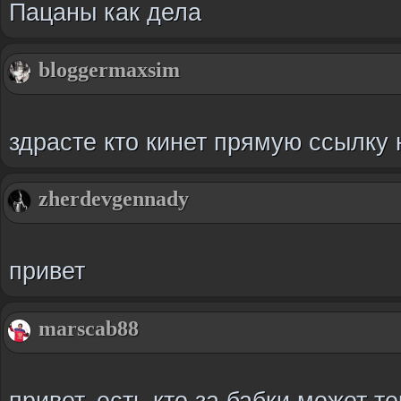
Пацаны как дела
bloggermaxsim
здрасте кто кинет прямую ссылку на 
zherdevgennady
привет
marscab88
привет, есть кто за бабки может 