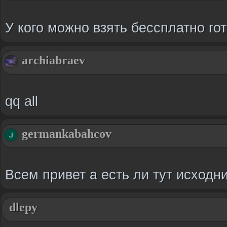
У кого можно взять бессплатно гот
archiabraev
qq all
germankabahcov
Всем привет а есть ли тут исходн
dlepy