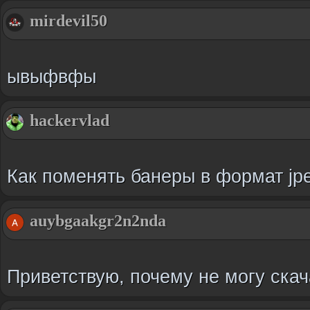
mirdevil50
ывыфвфы
hackervlad
Как поменять банеры в формат jp
auybgaakgr2n2nda
Приветствую, почему не могу скач