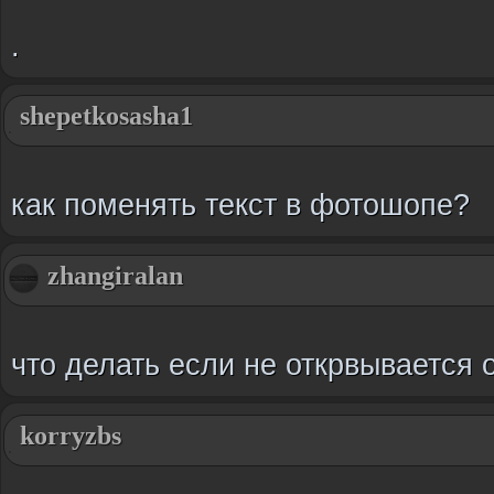
.
shepetkosasha1
как поменять текст в фотошопе?
zhangiralan
что делать если не открвывается о
korryzbs