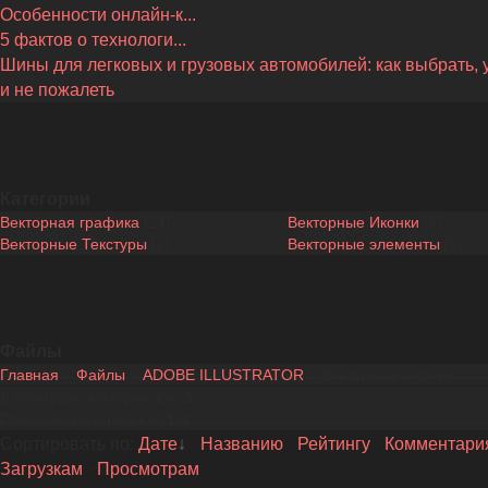
Особенности онлайн-к...
5 фактов о технологи...
Шины для легковых и грузовых автомобилей: как выбрать, 
и не пожалеть
Категории
Векторная графика
[24]
Векторные Иконки
[3]
Векторные Текстуры
[2]
Векторные элементы
[1]
Файлы
Главная
»
Файлы
»
ADOBE ILLUSTRATOR
» Векторные Иконки
В категории материалов
:
3
Показано материалов
:
1-3
Сортировать по
:
Дате
·
Названию
·
Рейтингу
·
Комментари
Загрузкам
·
Просмотрам