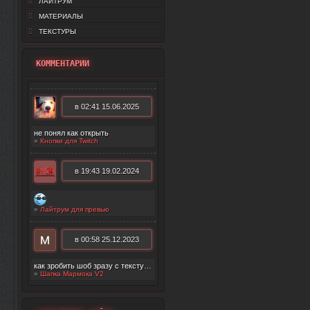
ЛАЙТРУМ
МАТЕРИАЛЫ
ТЕКСТУРЫ
КОММЕНТАРИИ
в 02:41 15.06.2025
не понял как открыть
»
Кнопки для Twitch
в 19:43 19.02.2024
»
Лайтрум для превью
в 00:58 25.12.2023
как зробить шоб зразу с текстурой появилос
»
Шапка Мармока V2