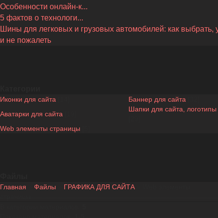
Особенности онлайн-к...
5 фактов о технологи...
Шины для легковых и грузовых автомобилей: как выбрать, 
и не пожалеть
Категории
Иконки для сайта
[14]
Баннер для сайта
[32]
Шапки для сайта, логотипы
Аватарки для сайта
[19]
[29]
Web элементы страницы
[5]
Файлы
Главная
»
Файлы
»
ГРАФИКА ДЛЯ САЙТА
» Web элементы
страницы
В категории материалов
:
5
Показано материалов
:
1-5