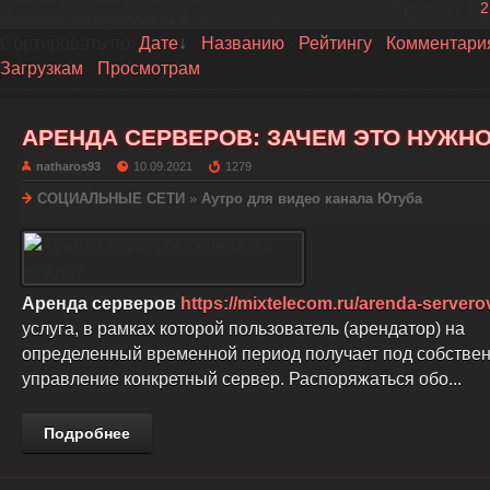
Страницы
:
1
2
Показано материалов
:
1-5
Сортировать по
:
Дате
·
Названию
·
Рейтингу
·
Комментари
Загрузкам
·
Просмотрам
АРЕНДА СЕРВЕРОВ: ЗАЧЕМ ЭТО НУЖН
natharos93
10.09.2021
1279
СОЦИАЛЬНЫЕ СЕТИ
»
Аутро для видео канала Ютуба
Аренда серверов
https://mixtelecom.ru/arenda-servero
услуга, в рамках которой пользователь (арендатор) на
определенный временной период получает под собстве
управление конкретный сервер. Распоряжаться обо...
Подробнее