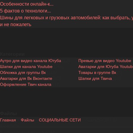
Особенности онлайн-к...
5 фактов о технологи...
Шины для легковых и грузовых автомобилей: как выбрать, 
и не пожалеть
Категории
Аутро для видео канала Ютуба
[12]
Превью для видео Youtube
Шапки для канала Youtube
[250]
Аватарки для Ютуба Youtub
Обложка для группы Вк
[125]
Товары в группе Вк
[5]
Аватарки для Вк Вконтакте
[62]
Шапки для Твича
[14]
Оформление Твич канала
[39]
Файлы
Главная
»
Файлы
»
СОЦИАЛЬНЫЕ СЕТИ
» Аватарки для Вк
Вконтакте
В категории материалов
:
62