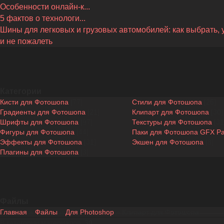
Особенности онлайн-к...
5 фактов о технологи...
Шины для легковых и грузовых автомобилей: как выбрать, 
и не пожалеть
Категории
Кисти для Фотошопа
[77]
Стили для Фотошопа
[25]
Градиенты для Фотошопа
[21]
Клипарт для Фотошопа
[30]
Шрифты для Фотошопа
[97]
Текстуры для Фотошопа
[31
Фигуры для Фотошопа
[44]
Паки для Фотошопа GFX P
Эффекты для Фотошопа
[31]
Экшен для Фотошопа
[8]
Плагины для Фотошопа
[3]
Файлы
Главная
»
Файлы
»
Для Photoshop
» Клипарт для Фотошопа
В категории материалов
:
30