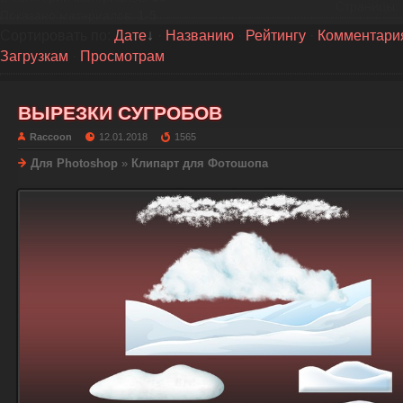
Страницы
:
Показано материалов
:
1-5
Сортировать по
:
Дате
·
Названию
·
Рейтингу
·
Комментари
Загрузкам
·
Просмотрам
ВЫРЕЗКИ СУГРОБОВ
Raccoon
12.01.2018
1565
Для Photoshop
»
Клипарт для Фотошопа