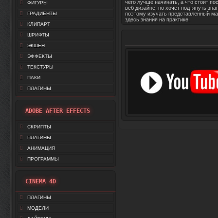
чего лучше начинать, а что стоит по
ФИГУРЫ
веб дизайне, но хочет подтянуть зна
ГРАДИЕНТЫ
поэтому изучать представленный ма
здесь знания на практике.
КЛИПАРТ
ШРИФТЫ
ЭКШЕН
ЭФФЕКТЫ
ТЕКСТУРЫ
ПАКИ
ПЛАГИНЫ
ADOBE AFTER EFFECTS
СКРИПТЫ
ПЛАГИНЫ
АНИМАЦИЯ
ПРОГРАММЫ
CINEMA 4D
ПЛАГИНЫ
МОДЕЛИ