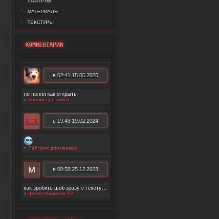
ЛАЙТРУМ
МАТЕРИАЛЫ
ТЕКСТУРЫ
КОММЕНТАРИИ
в 02:41 15.06.2025
не понял как открыть
»
Кнопки для Twitch
в 19:43 19.02.2024
»
Лайтрум для превью
в 00:58 25.12.2023
как зробить шоб зразу с текстурой появилос
»
Шапка Мармока V2