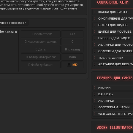
источником ресурса для тех, кто уже что-то знает в
СОЦИАЛЬНЫЕ СЕТИ
 помнить, что освоить веб дизайн не так уж и просто,
 пересматривая увиденное и закрепляя полученные
ШАПКИ ДЛЯ TWITCH
ОФОРМЛЕНИЕ ДЛЯ TW
 Adobe Photoshop?
OUTRO ДЛЯ ВИДЕО
be канал в
ШАПКИ ДЛЯ YOUTUBE
Просмотров:
147
ПРЕВЬЮ ДЛЯ ВИДЕО
Кол.комментариев:
0
АВАТАРКИ ДЛЯ YOUTU
Дата:
8 г. назад
ОБЛОЖКИ ДЛЯ ГРУППЫ
Автор материала:
Bain
ТОВАРЫ ДЛЯ ВК
АВАТАРКИ ДЛЯ ВКОНТ
Файл добавил:
MD
ГРАФИКА ДЛЯ САЙТА
ИКОНКИ
БАННЕРЫ
АВАТАРКИ
ЛОГОТИПЫ И ШАПКИ
WEB ЭЛЕМЕНТЫ СТРА
ADOBE ILLUSTRATOR