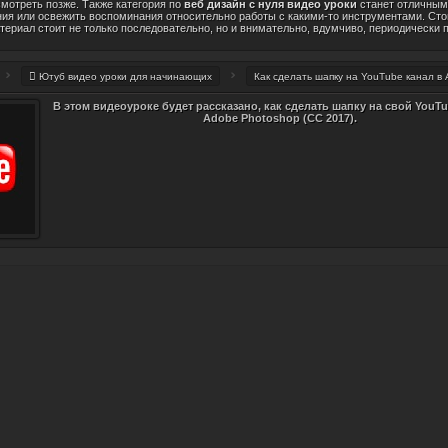
смотреть позже. Также категория по
веб дизайн с нуля видео уроки
станет отличным 
ния или освежить воспоминания относительно работы с какими-то инструментами. Стоит
териал стоит не только последовательно, но и внимательно, вдумчиво, периодически
Ютуб видео уроки для начинающих
Как сделать шапку на YouTube канал в
В этом видеоуроке будет рассказано, как сделать шапку на свой YouTu
Adobe Photoshop (CC 2017).