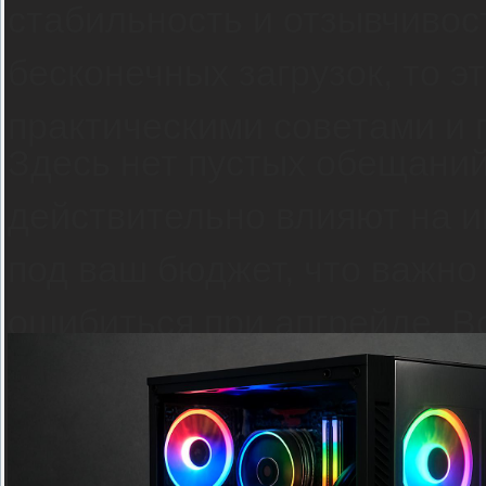
стабильность и отзывчивост
бесконечных загрузок, то эт
практическими советами и 
Здесь нет пустых обещаний
действительно влияют на иг
под ваш бюджет, что важно
ошибиться при апгрейде. Вс