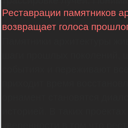
трассировке лучей. Понима
Реставрации памятников ар
возвращает голоса прошло
Памятники архитектуры жив
шаги прошлых поколений, 
событиях и переживают все
приходит время восстановл
орнамент становятся диал
историей. В таких проектах
уверенности в том что рес