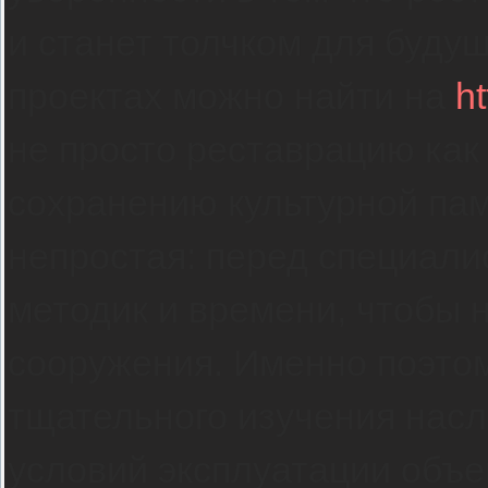
и станет толчком для буду
проектах можно найти на
ht
не просто реставрацию как 
сохранению культурной пам
непростая: перед специали
методик и времени, чтобы 
сооружения. Именно поэтом
тщательного изучения насл
условий эксплуатации объе