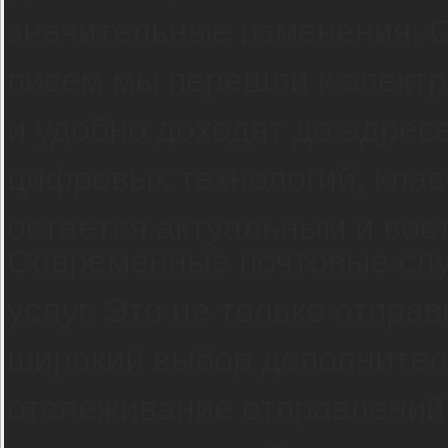
значительные изменения. 
писем мы перешли к элект
и удобно доходят до адреса
цифровых технологий, клас
остается актуальным и во
Современные почтовые слу
услуг. Это не только отправ
широкий выбор дополнитель
отслеживание отправлений,