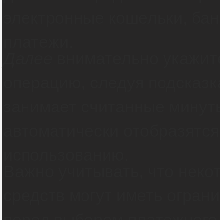
электронные кошельки, бан
платежи.
Далее
внимательно укажите
операцию, следуя подсказк
занимает считанные минуты
автоматически отобразятся
использованию.
Важно учитывать, что неко
средств могут иметь огран
перед выбором платежного 