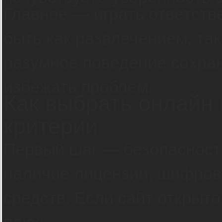
Главное — играть ответств
быть как развлечением, та
разумное поведение сохран
избежать проблем.
Как выбрать онлайн 
критерии
Первый шаг — безопасност
наличие лицензии, шифров
средств. Если сайт открыт