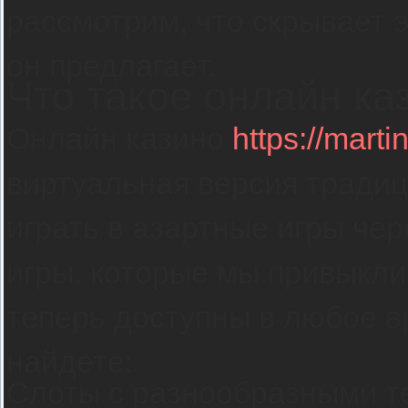
рассмотрим, что скрывает 
он предлагает.
Что такое онлайн ка
Онлайн казино
https://mart
виртуальная версия традиц
играть в азартные игры чер
игры, которые мы привыкли
теперь доступны в любое в
найдете:
Слоты с разнообразными т