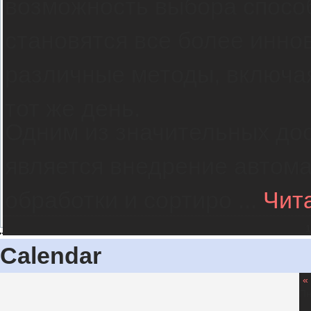
возможность выбора спосо
становятся все более инно
различные методы, включая
тот же день.
Одним из значительных дос
является внедрение автом
обработки и сортиро
...
Чит
1
Calendar
«
П