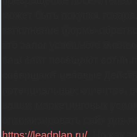
превращение посетителей в
может быть покупка товара
заполнение формы обратно
это залог успешного бизнес
ваш сайт посещают сотни л
совершают целевые действи
потенциальных клиентов, н
ваших маркетинговых усил
оптимизировать сайт для п
https://leadplan.ru/
. Но как э