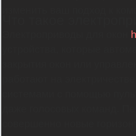
изменить ваш подход к ко
Что такое электропр
Электроприводы для окон
h
устройства, которые автом
закрытия окон или управле
работают на электричестве
системами с помощью пуль
даже голосовых команд. П
совершенно новые горизон