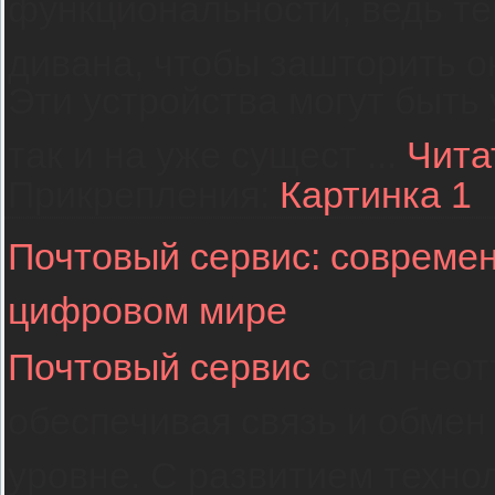
функциональности, ведь те
дивана, чтобы зашторить о
Эти устройства могут быть 
так и на уже сущест
...
Чита
Прикрепления:
Картинка 1
Почтовый сервис: современ
цифровом мире
Почтовый сервис
стал неот
обеспечивая связь и обме
уровне. С развитием техно