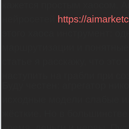
кажется простым хаосом. А
нейросетей
https://aimarketc
этого хаоса инструмент: од
маршрутизации и понятные 
статье я расскажу, что это 
наступить на грабли при со
Буду честен: агрегатор ник
исходные модели слабые ил
жёсткие. Но в большинстве
время, деньги и нервы. Пус