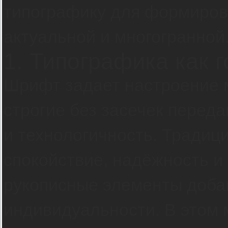
типографику для формирова
актуальной и многогранной
1. Типографика как 
Шрифт задает настроение 
строгие без засечек переда
и технологичность. Традиц
спокойствие, надёжность и
рукописные элементы доба
индивидуальности. В этом 