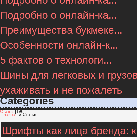
Подробно о онлайн-ка...
Подробно о онлайн-ка...
Преимущества букмеке...
Особенности онлайн-к...
5 фактов о технологи...
Шины для легковых и грузов
ухаживать и не пожалеть
Categories
Статьи
[196]
Главная
»
Статьи
Шрифты как лица бренда: 