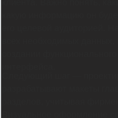
клиента. Важно понять, как
какую информацию он будет
его целевой аудиторией. Н
всех необходимых данных,
создании функционального 
интерфейса.
Следующий шаг — проекти
разрабатывают макеты гла
разделов, учитывая фирме
Визуальное оформление са