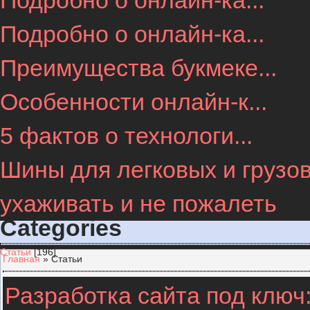
Подробно о онлайн-ка...
Подробно о онлайн-ка...
Преимущества букмеке...
Особенности онлайн-к...
5 фактов о технологи...
Шины для легковых и грузов
ухаживать и не пожалеть
Categories
Статьи
[196]
Главная
»
Статьи
Разработка сайта под ключ