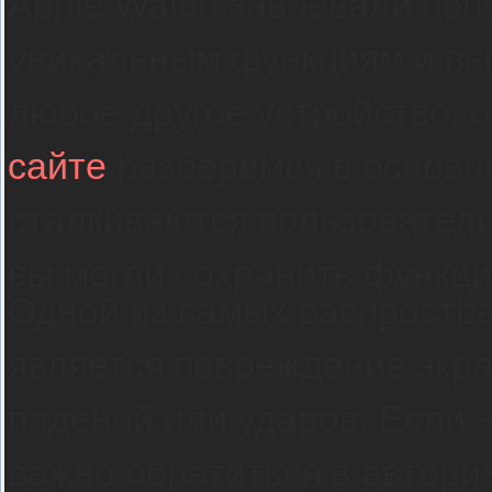
Apple Watch завоевали поп
уникальным функциям и выс
любое другое устройство, 
сайте
разберемся в основн
сталкиваются пользователи
вы могли сохранить функци
Одной из самых распростра
является повреждение экра
падений или ударов. Если э
важно обратиться в автори