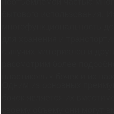
неотъемлемой частью мног
бытового использования. Их
многофункциональность де
для хранения и транспорти
сыпучих материалов и друг
рассмотрим более подробн
пластиковых бочек и их ва
Одним из основных преиму
бочек является их вместимо
своему объему они могут 