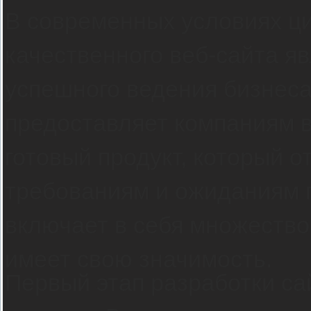
В современных условиях ц
качественного веб-сайта я
успешного ведения бизнеса
предоставляет компаниям 
готовый продукт, который 
требованиям и ожиданиям п
включает в себя множество
имеет свою значимость.
Первый этап разработки са