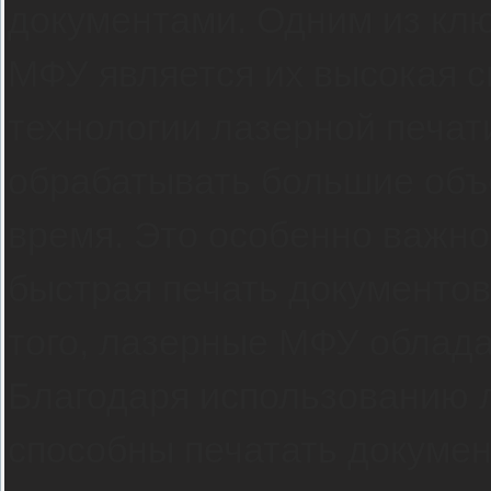
документами. Одним из кл
МФУ является их высокая с
технологии лазерной печат
обрабатывать большие объ
время. Это особенно важно
быстрая печать документов
того, лазерные МФУ облада
Благодаря использованию л
способны печатать докумен