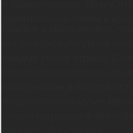
и удивительному Ирану, что
удивительные тайны и крас
Прибыв в Иран, первое, чт
его богатое культурное нас
каждый уголок страны. Сто
своими многочисленными м
памятниками и богатой ис
Национального музея Ирана
стекла погружает в атмосф
персидской культуры.