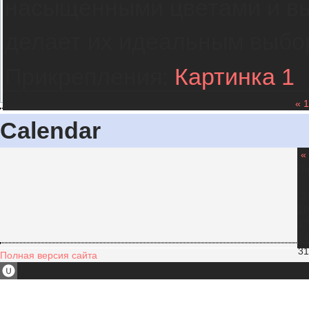
насыщенными цветами и в
делает их идеальным выб
Прикрепления:
Картинка 1
«
1
Calendar
«
П
3
10
17
24
31
Полная версия сайта