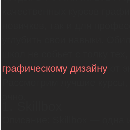
качественных курсов графи
новичков, так и для профес
углубить свои навыки. Оби
школ не собьет с толку тех,
графическому дизайну
от э
Рассмотрим лучшие курсы,
очно.
1. Skillbox
Описание: Skillbox — одна