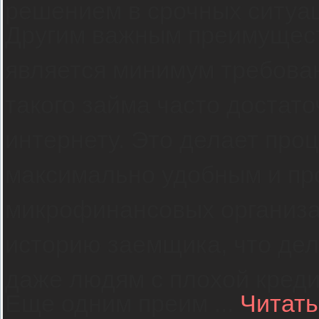
решением в срочных ситуац
Другим важным преимущест
является минимум требован
такого займа часто достато
интернету. Это делает про
максимально удобным и пр
микрофинансовых организа
историю заемщика, что де
даже людям с плохой креди
Еще одним преим
...
Читать