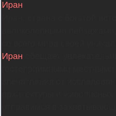
Иран
Иран, страна с богатой ист
великолепными пейзажами,
со всего мира своей уника
Иран
обещает увлекательны
гостеприимными местными
впечатления от исследован
архитектуры и живописных 
отправимся в захватывающ