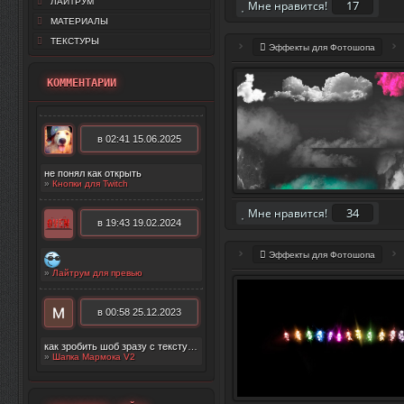
ЛАЙТРУМ
17
Мне нравится!
МАТЕРИАЛЫ
ТЕКСТУРЫ
Эффекты для Фотошопа
КОММЕНТАРИИ
в 02:41 15.06.2025
не понял как открыть
»
Кнопки для Twitch
34
Мне нравится!
в 19:43 19.02.2024
Эффекты для Фотошопа
»
Лайтрум для превью
в 00:58 25.12.2023
как зробить шоб зразу с текстурой появилос
»
Шапка Мармока V2