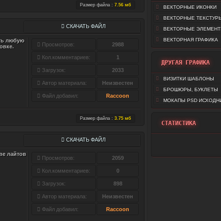
Размер файла :
7.56 мб
ВЕКТОРНЫЕ ИКОНКИ
ВЕКТОРНЫЕ ТЕКСТУР
СКАЧАТЬ ФАЙЛ
ВЕКТОРНЫЕ ЭЛЕМЕН
ВЕКТОРНАЯ ГРАФИКА
ть любую
Просмотров:
2988
овке.
Кол.комментариев:
1
ДРУГАЯ ГРАФИКА
Загрузок:
2033
ВИЗИТКИ ШАБЛОНЫ
Автор материала:
Неизвестен
БРОШЮРЫ, БУКЛЕТЫ
Файл добавил:
Raccoon
МОКАПЫ PSD ИСХОДН
Размер файла :
3.75 мб
СТАТИСТИКА
СКАЧАТЬ ФАЙЛ
ве лайтов
Просмотров:
2059
Кол.комментариев:
0
Загрузок:
898
Автор материала:
Неизвестен
Файл добавил:
Raccoon