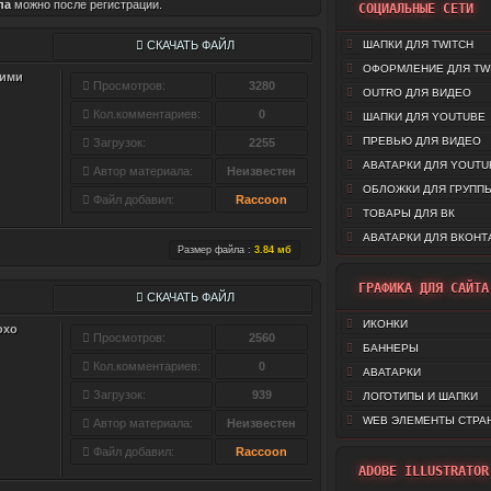
па
можно после регистрации.
СОЦИАЛЬНЫЕ СЕТИ
СКАЧАТЬ ФАЙЛ
ШАПКИ ДЛЯ TWITCH
ОФОРМЛЕНИЕ ДЛЯ TW
кими
Просмотров:
3280
OUTRO ДЛЯ ВИДЕО
Кол.комментариев:
0
ШАПКИ ДЛЯ YOUTUBE
ПРЕВЬЮ ДЛЯ ВИДЕО
Загрузок:
2255
АВАТАРКИ ДЛЯ YOUTU
Автор материала:
Неизвестен
ОБЛОЖКИ ДЛЯ ГРУППЫ
Файл добавил:
Raccoon
ТОВАРЫ ДЛЯ ВК
АВАТАРКИ ДЛЯ ВКОНТ
Размер файла :
3.84 мб
ГРАФИКА ДЛЯ САЙТА
СКАЧАТЬ ФАЙЛ
ИКОНКИ
охо
Просмотров:
2560
БАННЕРЫ
Кол.комментариев:
0
АВАТАРКИ
Загрузок:
939
ЛОГОТИПЫ И ШАПКИ
WEB ЭЛЕМЕНТЫ СТРА
Автор материала:
Неизвестен
Файл добавил:
Raccoon
ADOBE ILLUSTRATOR