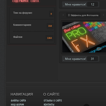
СОДЕРЖИМОЕ САЙТА
12
Мне нравится!
Тем на форуме:
0
Эффекты для Фотошопа
Комментариев:
318
Файлов:
1363
31
Мне нравится!
ФАЙЛЫ САЙТА
ОТЗЫВЫ О САЙТЕ
НАШ ФОРУМ
КОНТАКТЫ