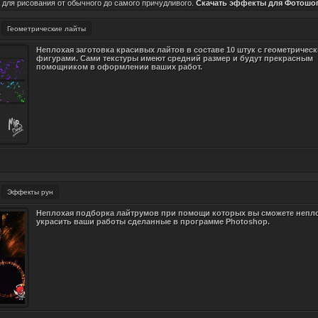
для рисования от обычного до самого причудливого.
Скачать эффекты для Фотошо
Геометрические лайты
Неплохая заготовка красивых лайтов в составе 10 штук с геометричес
фигурами. Сами текстуры имеют средний размер и будут прекрасным
помощником в оформлении ваших работ.
Эффекты рун
Неплохая подборка лайтрумов при помощи которых вы сможете непл
украсить ваши работы сделанные в программе Photoshop.