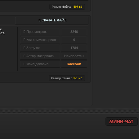
Размер файла :
507 кб
СКАЧАТЬ ФАЙЛ
е
Просмотров:
3246
от.
Кол.комментариев:
0
Загрузок:
1784
Автор материала:
Неизвестен
Файл добавил:
Raccoon
Размер файла :
351 мб