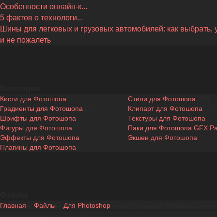
Особенности онлайн-к...
5 фактов о технологи...
Шины для легковых и грузовых автомобилей: как выбрать, 
и не пожалеть
Категории
Кисти для Фотошопа
[77]
Стили для Фотошопа
[25]
Градиенты для Фотошопа
[21]
Клипарт для Фотошопа
[30]
Шрифты для Фотошопа
[97]
Текстуры для Фотошопа
[31
Фигуры для Фотошопа
[44]
Паки для Фотошопа GFX P
Эффекты для Фотошопа
[31]
Экшен для Фотошопа
[8]
Плагины для Фотошопа
[3]
Файлы
Главная
»
Файлы
»
Для Photoshop
» Эффекты для Фотошопа
В категории материалов
:
31