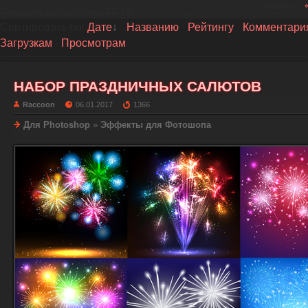
Страницы
:
Показано материалов
:
31-31
Сортировать по
:
Дате
·
Названию
·
Рейтингу
·
Комментари
Загрузкам
·
Просмотрам
НАБОР ПРАЗДНИЧНЫХ САЛЮТОВ
Raccoon
06.01.2017
1366
Для Photoshop
»
Эффекты для Фотошопа