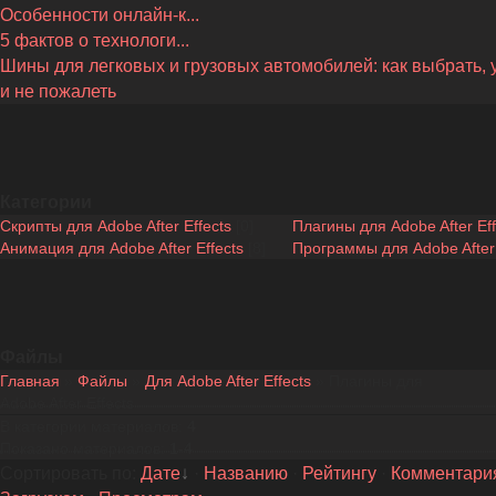
Особенности онлайн-к...
5 фактов о технологи...
Шины для легковых и грузовых автомобилей: как выбрать, 
и не пожалеть
Категории
Скрипты для Adobe After Effects
[0]
Плагины для Adobe After Eff
Анимация для Adobe After Effects
[8]
Программы для Adobe After 
Файлы
Главная
»
Файлы
»
Для Adobe After Effects
» Плагины для
Adobe After Effects
В категории материалов
:
4
Показано материалов
:
1-4
Сортировать по
:
Дате
·
Названию
·
Рейтингу
·
Комментари