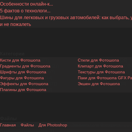
Особенности онлайн-к...
5 фактов о технологи...
Шины для легковых и грузовых автомобилей: как выбрать, 
и не пожалеть
Категории
Кисти для Фотошопа
[77]
Стили для Фотошопа
[25]
Градиенты для Фотошопа
[21]
Клипарт для Фотошопа
[30]
Шрифты для Фотошопа
[97]
Текстуры для Фотошопа
[31
Фигуры для Фотошопа
[44]
Паки для Фотошопа GFX P
Эффекты для Фотошопа
[31]
Экшен для Фотошопа
[8]
Плагины для Фотошопа
[3]
Файлы
Главная
»
Файлы
»
Для Photoshop
» Эффекты для Фотошопа
В категории материалов
:
31