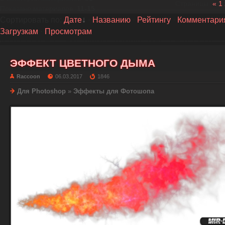
Страницы
:
«
1
Показано материалов
:
11-15
Сортировать по
:
Дате
·
Названию
·
Рейтингу
·
Комментари
Загрузкам
·
Просмотрам
ЭФФЕКТ ЦВЕТНОГО ДЫМА
Raccoon
06.03.2017
1846
Для Photoshop
»
Эффекты для Фотошопа