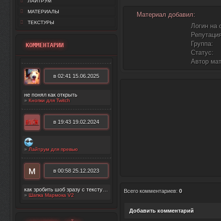
ЛАЙТРУМ
МАТЕРИАЛЫ
Материал добавил:
ТЕКСТУРЫ
Логин на 
Репутация
Группа:
КОММЕНТАРИИ
Статус:
Автор ма
в 02:41 15.06.2025
не понял как открыть
»
Кнопки для Twitch
в 19:43 19.02.2024
»
Лайтрум для превью
в 00:58 25.12.2023
как зробить шоб зразу с текстурой появилос
Всего комментариев
:
0
»
Шапка Мармока V2
Добавить комментарий