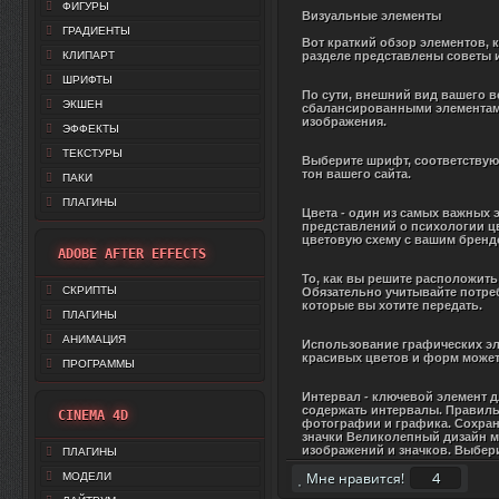
ФИГУРЫ
Визуальные элементы
ГРАДИЕНТЫ
Вот краткий обзор элементов, 
КЛИПАРТ
разделе представлены советы и
ШРИФТЫ
По сути, внешний вид вашего ве
ЭКШЕН
сбалансированными элементами
изображения.
ЭФФЕКТЫ
ТЕКСТУРЫ
Выберите шрифт, соответствую
тон вашего сайта.
ПАКИ
ПЛАГИНЫ
Цвета - один из самых важных 
представлений о психологии цв
цветовую схему с вашим бренд
ADOBE AFTER EFFECTS
То, как вы решите расположить
СКРИПТЫ
Обязательно учитывайте потре
которые вы хотите передать.
ПЛАГИНЫ
АНИМАЦИЯ
Использование графических эле
красивых цветов и форм может 
ПРОГРАММЫ
Интервал - ключевой элемент д
содержать интервалы. Правиль
CINEMA 4D
фотографии и графика. Сохран
значки Великолепный дизайн м
изображений и значков. Выбер
ПЛАГИНЫ
4
Мне нравится!
МОДЕЛИ