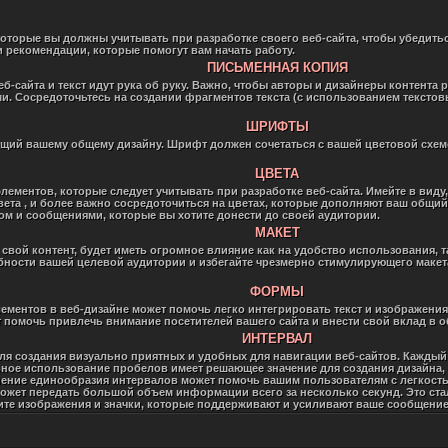
которые вы должны учитывать при разработке своего веб-сайта, чтобы убедитьс
 рекомендации, которые помогут вам начать работу.
ПИСЬМЕННАЯ КОПИЯ
б-сайта и текст идут рука об руку. Важно, чтобы авторы и дизайнеры контента 
. Сосредоточьтесь на создании фрагментов текста (с использованием текстов
ШРИФТЫ
щий вашему общему дизайну. Шрифт должен сочетаться с вашей цветовой схем
ЦВЕТА
элементов, которые следует учитывать при разработке веб-сайта. Имейте в вид
ета , и более важно сосредоточиться на цветах, которые дополняют ваш общий 
ом и сообщениями, которые вы хотите донести до своей аудитории.
МАКЕТ
 свой контент, будет иметь огромное влияние как на удобство использования, 
бности вашей целевой аудитории и избегайте чрезмерно стимулирующего макет
ФОРМЫ
ментов в веб-дизайне может помочь легко интегрировать текст и изображения
помочь привлечь внимание посетителей вашего сайта и внести свой вклад в о
ИНТЕРВАЛ
ля создания визуально приятных и удобных для навигации веб-сайтов. Каждый 
ное использование пробелов имеет решающее значение для создания дизайна, в
ение единообразия интервалов может помочь вашим пользователям с легкость
ожет передать большой объем информации всего за несколько секунд. Это с
ите изображения и значки, которые поддерживают и усиливают ваше сообщение