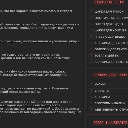
СОЦИАЛЬНЫЕ СЕТИ
я, что все хорошо работает вместе. В каждом
ШАПКИ ДЛЯ TWITCH
ОФОРМЛЕНИЕ ДЛЯ TW
работали вместе, чтобы создать единый дизайн со
OUTRO ДЛЯ ВИДЕО
ых блоков), чтобы дополнить вашу графику и
ШАПКИ ДЛЯ YOUTUBE
ПРЕВЬЮ ДЛЯ ВИДЕО
ой, графикой, изображениями и усиливать общий
АВАТАРКИ ДЛЯ YOUTU
ОБЛОЖКИ ДЛЯ ГРУППЫ
у, что существует много неправильных
ТОВАРЫ ДЛЯ ВК
дизайн и тон вашего веб-сайта. Совместите
АВАТАРКИ ДЛЯ ВКОНТ
так и на функциональность вашего сайта.
а, который может отвлекать от сообщений,
ГРАФИКА ДЛЯ САЙТА
ИКОНКИ
 и улучшить внешний вид сайта. Сочетание
БАННЕРЫ
бщий поток вашего сайта.
АВАТАРКИ
элемент вашего дизайна так или иначе будет
ЛОГОТИПЫ И ШАПКИ
 котором идеально сочетаются текст,
ю перемещаться по вашему сайту. Изображения и
WEB ЭЛЕМЕНТЫ СТРА
тало возможным благодаря использованию мощных
.
ADOBE ILLUSTRATOR