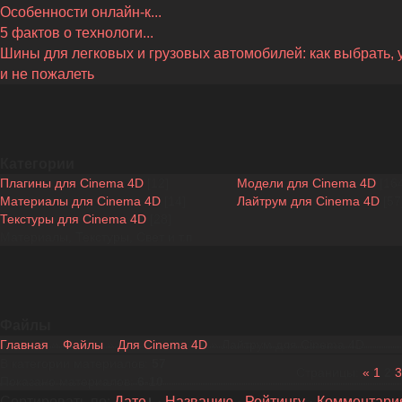
Особенности онлайн-к...
5 фактов о технологи...
Шины для легковых и грузовых автомобилей: как выбрать, 
и не пожалеть
Категории
Плагины для Cinema 4D
[12]
Модели для Cinema 4D
[16
Материалы для Cinema 4D
[14]
Лайтрум для Cinema 4D
[57
Текстуры для Cinema 4D
[28]
Материалы, Текстуры, Свет и т.п
Файлы
Главная
»
Файлы
»
Для Cinema 4D
» Лайтрум для Cinema 4D
В категории материалов
:
57
Страницы
:
«
1
2
3
Показано материалов
:
6-10
Сортировать по
:
Дате
·
Названию
·
Рейтингу
·
Комментари