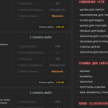
СОЦИАЛЬНЫЕ СЕТИ
Загрузок:
89
Автор материала:
Неизвестен
ШАПКИ ДЛЯ TWITCH
ОФОРМЛЕНИЕ ДЛЯ TW
Файл добавил:
Raccoon
OUTRO ДЛЯ ВИДЕО
ШАПКИ ДЛЯ YOUTUBE
Размер файла :
3,56 мб
ПРЕВЬЮ ДЛЯ ВИДЕО
АВАТАРКИ ДЛЯ YOUTU
СКАЧАТЬ ФАЙЛ
ОБЛОЖКИ ДЛЯ ГРУППЫ
 можно
Просмотров:
1665
ТОВАРЫ ДЛЯ ВК
АВАТАРКИ ДЛЯ ВКОНТ
Кол.комментариев:
0
Загрузок:
241
ГРАФИКА ДЛЯ САЙТА
Автор материала:
Неизвестен
Файл добавил:
Raccoon
ИКОНКИ
БАННЕРЫ
АВАТАРКИ
Размер файла :
1,20 мб
ЛОГОТИПЫ И ШАПКИ
WEB ЭЛЕМЕНТЫ СТРА
СКАЧАТЬ ФАЙЛ
то тому
Просмотров:
1609
 вашу
ADOBE ILLUSTRATOR