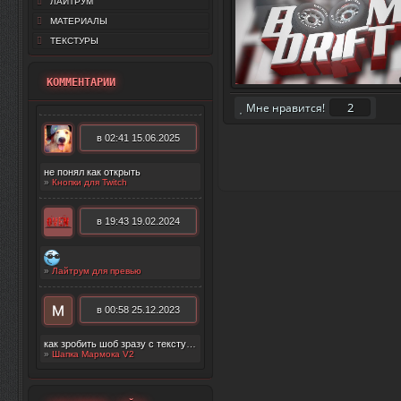
ЛАЙТРУМ
МАТЕРИАЛЫ
ТЕКСТУРЫ
КОММЕНТАРИИ
2
Мне нравится!
в 02:41 15.06.2025
не понял как открыть
»
Кнопки для Twitch
в 19:43 19.02.2024
»
Лайтрум для превью
в 00:58 25.12.2023
как зробить шоб зразу с текстурой появилос
»
Шапка Мармока V2