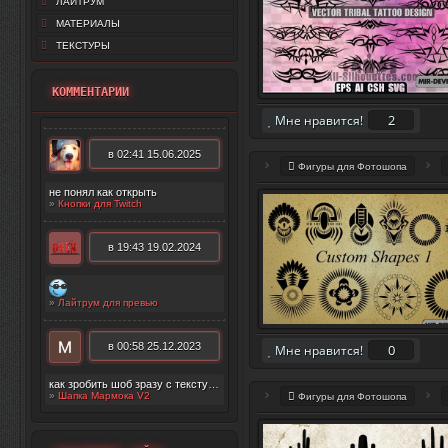
ЛАЙТРУМ
МАТЕРИАЛЫ
ТЕКСТУРЫ
КОММЕНТАРИИ
2
Мне нравится!
в 02:41 15.06.2025
Фигуры для Фотошопа
не понял как открыть
»
Кнопки для Twitch
в 19:43 19.02.2024
»
Лайтрум для превью
в 00:58 25.12.2023
0
Мне нравится!
как зробить шоб зразу с текстурой появилос
»
Шапка Мармока V2
Фигуры для Фотошопа