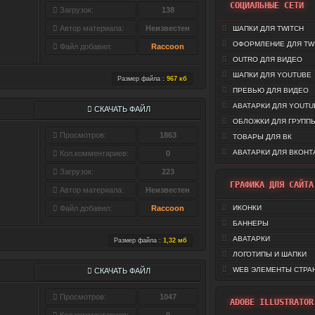
СОЦИАЛЬНЫЕ СЕТИ
Загрузок:
138
Автор материала:
Неизвестен
ШАПКИ ДЛЯ TWITCH
ОФОРМЛЕНИЕ ДЛЯ TW
Файл добавил:
Raccoon
OUTRO ДЛЯ ВИДЕО
ШАПКИ ДЛЯ YOUTUBE
Размер файла :
967 кб
ПРЕВЬЮ ДЛЯ ВИДЕО
АВАТАРКИ ДЛЯ YOUTU
СКАЧАТЬ ФАЙЛ
ОБЛОЖКИ ДЛЯ ГРУППЫ
Просмотров:
1863
ТОВАРЫ ДЛЯ ВК
АВАТАРКИ ДЛЯ ВКОНТ
Кол.комментариев:
0
Загрузок:
223
ГРАФИКА ДЛЯ САЙТА
Автор материала:
Неизвестен
Файл добавил:
Raccoon
ИКОНКИ
БАННЕРЫ
АВАТАРКИ
Размер файла :
1,32 мб
ЛОГОТИПЫ И ШАПКИ
WEB ЭЛЕМЕНТЫ СТРА
СКАЧАТЬ ФАЙЛ
Просмотров:
1047
ADOBE ILLUSTRATOR