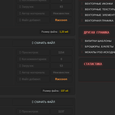
Кол.комментариев:
0
ВЕКТОРНЫЕ ИКОНКИ
Загрузок:
83
ВЕКТОРНЫЕ ТЕКСТУР
Автор материала:
Неизвестен
ВЕКТОРНЫЕ ЭЛЕМЕН
Файл добавил:
Raccoon
ВЕКТОРНАЯ ГРАФИКА
Размер файла :
1,23 мб
ДРУГАЯ ГРАФИКА
ВИЗИТКИ ШАБЛОНЫ
СКАЧАТЬ ФАЙЛ
БРОШЮРЫ, БУКЛЕТЫ
Просмотров:
1154
МОКАПЫ PSD ИСХОДН
Кол.комментариев:
0
СТАТИСТИКА
Загрузок:
53
Автор материала:
Неизвестен
Файл добавил:
Raccoon
Размер файла :
137 кб
СКАЧАТЬ ФАЙЛ
Просмотров:
1137