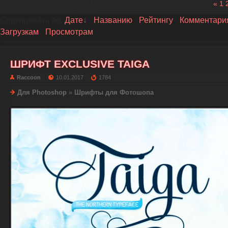
Страницы
:
«
1
Показано материалов
:
96-97
Сортировать по
:
Дате
·
Названию
·
Рейтингу
·
Комментари
Загрузкам
·
Просмотрам
ШРИФТ EXCLUSIVE TAIGA
Raccoon
10.01.2017
1784
Для Photoshop
»
Шрифты для Фотошопа