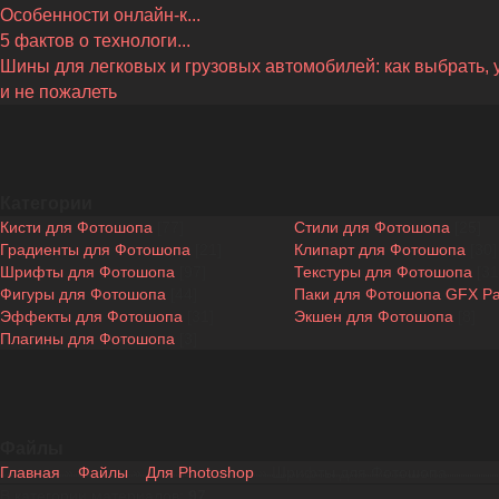
Особенности онлайн-к...
5 фактов о технологи...
Шины для легковых и грузовых автомобилей: как выбрать, 
и не пожалеть
Категории
Кисти для Фотошопа
[77]
Стили для Фотошопа
[25]
Градиенты для Фотошопа
[21]
Клипарт для Фотошопа
[30]
Шрифты для Фотошопа
[97]
Текстуры для Фотошопа
[31
Фигуры для Фотошопа
[44]
Паки для Фотошопа GFX P
Эффекты для Фотошопа
[31]
Экшен для Фотошопа
[8]
Плагины для Фотошопа
[3]
Файлы
Главная
»
Файлы
»
Для Photoshop
» Шрифты для Фотошопа
В категории материалов
:
97