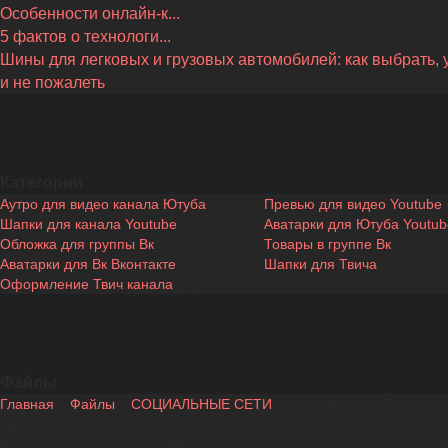
Особенности онлайн-к...
5 фактов о технологи...
Шины для легковых и грузовых автомобилей: как выбрать, 
и не пожалеть
Категории
Аутро для видео канала Ютуба
[12]
Превью для видео Youtube
Шапки для канала Youtube
[250]
Аватарки для Ютуба Youtub
Обложка для группы Вк
[125]
Товары в группе Вк
[5]
Аватарки для Вк Вконтакте
[62]
Шапки для Твича
[14]
Оформление Твич канала
[39]
Файлы
Главная
»
Файлы
»
СОЦИАЛЬНЫЕ СЕТИ
» Оформление Твич
канала
В категории материалов
:
39