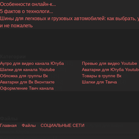
Особенности онлайн-к...
5 фактов о технологи...
Шины для легковых и грузовых автомобилей: как выбрать, 
и не пожалеть
Категории
Аутро для видео канала Ютуба
[12]
Превью для видео Youtube
Шапки для канала Youtube
[250]
Аватарки для Ютуба Youtub
Обложка для группы Вк
[125]
Товары в группе Вк
[5]
Аватарки для Вк Вконтакте
[62]
Шапки для Твича
[14]
Оформление Твич канала
[39]
Файлы
Главная
»
Файлы
»
СОЦИАЛЬНЫЕ СЕТИ
» Аутро для видео
канала Ютуба
В категории материалов
:
12