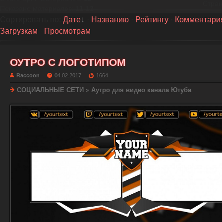
Стра
Показано материалов
:
11-12
Сортировать по
:
Дате
·
Названию
·
Рейтингу
·
Комментари
Загрузкам
·
Просмотрам
ОУТРО С ЛОГОТИПОМ
Raccoon
04.02.2017
1664
СОЦИАЛЬНЫЕ СЕТИ
»
Аутро для видео канала Ютуба