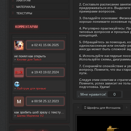
ЛАЙТРУМ
2. Составьте расписание занят
МАТЕРИАЛЫ
придерживаться его. Выделите 
примерами вопросов.
ТЕКСТУРЫ
3. Овладейте основами: Физика
хорошо понимаете основные пр
КОММЕНТАРИИ
4. Регулярно практикуйтесь: П
типовых вопросов и прошлых р
концепций.
5. Обращайтесь за помощью, ко
в 02:41 15.06.2025
одноклассникам или онлайн-ре
иногда может быть сложной зад
6. Используйте наглядные посо
не понял как открыть
Используйте схемы, диаграммы
»
Кнопки для Twitch
7. Сохраняйте спокойствие и у
вопросу. Помните, что вы стар
в 19:43 19.02.2024
пути.
Следуя этим советам и стратег
Помните, успех зависит не тол
подготовка. Удачи!
»
Лайтрум для превью
0
Мне нравится!
в 00:58 25.12.2023
Шрифты для Фотошопа
как зробить шоб зразу с текстурой появилос
»
Шапка Мармока V2