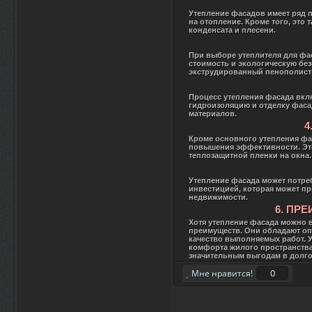
Утепление фасадов имеет ряд п
на отопление. Кроме того, это 
конденсата и плесени.
При выборе утеплителя для фа
стоимость и экологическую бе
экструдированный пенополисти
Процесс утепления фасада вклю
гидроизоляцию и отделку фаса
материалов.
4
Кроме основного утепления фа
повышения эффективности. Это
теплозащитной пленки на окна.
Утепление фасада может потреб
инвестицией, которая может п
недвижимости.
6. ПР
Хотя утепление фасада можно 
преимуществ. Они обладают оп
качество выполняемых работ. 
комфорта жилого пространства
значительным выгодам в долго
0
Мне нравится!