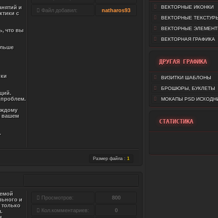
анятий и
ВЕКТОРНЫЕ ИКОНКИ
Файл добавил:
natharos93
ктики с
ВЕКТОРНЫЕ ТЕКСТУР
ВЕКТОРНЫЕ ЭЛЕМЕН
, что вы
ВЕКТОРНАЯ ГРАФИКА
ольше
ДРУГАЯ ГРАФИКА
ики
ВИЗИТКИ ШАБЛОНЫ
БРОШЮРЫ, БУКЛЕТЫ
ций.
 проблем.
МОКАПЫ PSD ИСХОДН
аждому
а вашем
СТАТИСТИКА
.
Размер файла :
1
лемой
Просмотров:
800
льного и
 только
Кол.комментариев:
0
.
и