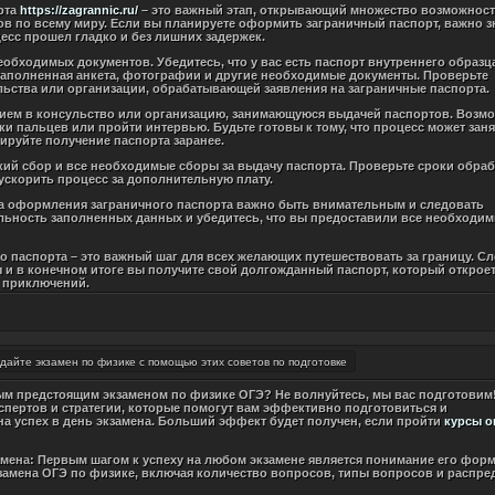
рта
https://zagrannic.ru/
– это важный этап, открывающий множество возможност
в по всему миру. Если вы планируете оформить заграничный паспорт, важно з
есс прошел гладко и без лишних задержек.
еобходимых документов. Убедитесь, что у вас есть паспорт внутреннего образц
 заполненная анкета, фотографии и другие необходимые документы. Проверьте
льства или организации, обрабатывающей заявления на заграничные паспорта.
прием в консульство или организацию, занимающуюся выдачей паспортов. Возмо
ки пальцев или пройти интервью. Будьте готовы к тому, что процесс может зан
ируйте получение паспорта заранее.
кий сбор и все необходимые сборы за выдачу паспорта. Проверьте сроки обра
 ускорить процесс за дополнительную плату.
са оформления заграничного паспорта важно быть внимательным и следовать
льность заполненных данных и убедитесь, что вы предоставили все необходи
го паспорта – это важный шаг для всех желающих путешествовать за границу. С
 и в конечном итоге вы получите свой долгожданный паспорт, который открое
 приключений.
дайте экзамен по физике с помощью этих советов по подготовке
ым предстоящим экзаменом по физике ОГЭ? Не волнуйтесь, мы вас подготовим!
спертов и стратегии, которые помогут вам эффективно подготовиться и
а успех в день экзамена. Больший эффект будет получен, если пройти
курсы о
амена: Первым шагом к успеху на любом экзамене является понимание его форм
кзамена ОГЭ по физике, включая количество вопросов, типы вопросов и распре