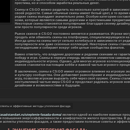
престижа, но и способом заработка реальных денег.
Скины в CS:GO можно разделить на несколько категорий в зависимос
своей редкости. Самые обычные скины имеют белый цвет, в то время 
редкие скины выпадают значительно реже. Особую категорию состав
ножи, которые являются самыми дорогими и престижными предметами
Некоторые скины становятся популярными благодаря своему дизайну
или просто популярности среди игроков.
Рынок скинов в CS:GO постоянно меняется и развивается. Игроки могу
продать или обменять скины на платформах, специализирующихся на 
Иногда цены на скины могут сильно колебаться в зависимости от редк
популярности или даже сезонных коллекций. Некоторые скины станов
легендарными и собирают вокруг себя целые сообщества фанатов.
Важно отметить, что владение дорогими и редкими скинами не гарант
победу в игре. Скины в первую очередь являются элементом самовыр
индивидуальности игрока. Однако, для многих игроков коллекциони
скинов становится настоящим хобби и важной частью игрового проце
В заключение, скины в CS:GO имеют огромное влияние на игровую э
и культуру сообщества. Они добавляют разнообразие и индивидуальн
игру, позволяя игрокам выразить себя через своё оружие. Скины стал
неотъемлемой частью мира CS:GO и продолжат радовать игроков но
дизайнами и возможностями в будущем.
спекты и эффективные методы утепления фасада
/fasadstandart.ru/uteplenie-fasada-doma/
является одной из наиболее важных проц
я повышения энергоэффективности и комфортности жилого пространства. В д
е аспекты утепления фасадов, а также предоставим полезные советы и эффек