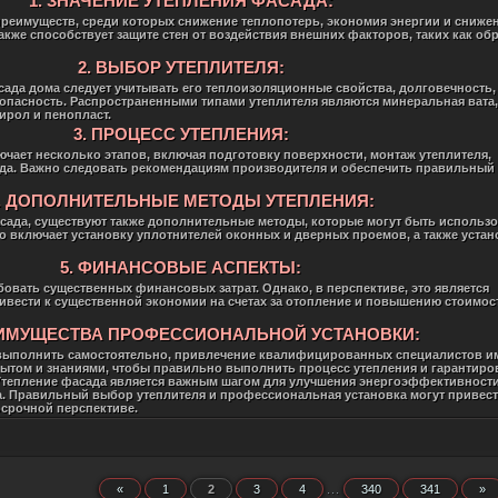
1. ЗНАЧЕНИЕ УТЕПЛЕНИЯ ФАСАДА:
реимуществ, среди которых снижение теплопотерь, экономия энергии и снижен
также способствует защите стен от воздействия внешних факторов, таких как об
2. ВЫБОР УТЕПЛИТЕЛЯ:
сада дома следует учитывать его теплоизоляционные свойства, долговечность,
зопасность. Распространенными типами утеплителя являются минеральная вата,
рол и пенопласт.
3. ПРОЦЕСС УТЕПЛЕНИЯ:
чает несколько этапов, включая подготовку поверхности, монтаж утеплителя,
да. Важно следовать рекомендациям производителя и обеспечить правильный
. ДОПОЛНИТЕЛЬНЫЕ МЕТОДЫ УТЕПЛЕНИЯ:
сада, существуют также дополнительные методы, которые могут быть использ
 включает установку уплотнителей оконных и дверных проемов, а также устан
5. ФИНАНСОВЫЕ АСПЕКТЫ:
овать существенных финансовых затрат. Однако, в перспективе, это является
ривести к существенной экономии на счетах за отопление и повышению стоимос
ЕИМУЩЕСТВА ПРОФЕССИОНАЛЬНОЙ УСТАНОВКИ:
выполнить самостоятельно, привлечение квалифицированных специалистов им
ытом и знаниями, чтобы правильно выполнить процесс утепления и гарантиро
Утепление фасада является важным шагом для улучшения энергоэффективности
. Правильный выбор утеплителя и профессиональная установка могут привест
срочной перспективе.
«
1
2
3
4
...
340
341
»