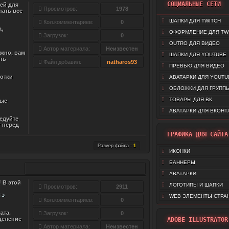
СОЦИАЛЬНЫЕ СЕТИ
ей для
Просмотров:
1978
нать все
ШАПКИ ДЛЯ TWITCH
Кол.комментариев:
0
а,
ОФОРМЛЕНИЕ ДЛЯ TW
Загрузок:
0
OUTRO ДЛЯ ВИДЕО
Автор материала:
Неизвестен
жно, вам
ШАПКИ ДЛЯ YOUTUBE
ять
Файл добавил:
natharos93
ПРЕВЬЮ ДЛЯ ВИДЕО
ботки
АВАТАРКИ ДЛЯ YOUTU
ОБЛОЖКИ ДЛЯ ГРУППЫ
ТОВАРЫ ДЛЯ ВК
мые
АВАТАРКИ ДЛЯ ВКОНТ
ледуйте
т перед
ГРАФИКА ДЛЯ САЙТА
Размер файла :
1
ИКОНКИ
БАННЕРЫ
АВАТАРКИ
 В этой
ЛОГОТИПЫ И ШАПКИ
Просмотров:
2911
гэ
WEB ЭЛЕМЕНТЫ СТРА
Кол.комментариев:
0
ата.
Загрузок:
0
деление
ADOBE ILLUSTRATOR
Автор материала:
Неизвестен