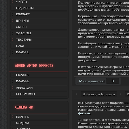
ФИГУРЫ
Получение заграничного паспо
путешествий и путешественнико
ГРАДИЕНТЫ
необходимые шаги, чтобы проц
КЛИПАРТ
Первый шаг – это подготовка н
свидетельство о гражданстве,
ШРИФТЫ
требования конкретного консу
ЭКШЕН
Далее следует записаться на 
придется предоставить отпечат
ЭФФЕКТЫ
некоторое время, поэтому план
ТЕКСТУРЫ
Не забудьте оплатить консульс
ПАКИ
заявления и узнайте, можно ли
ПЛАГИНЫ
Помните, что во время процес
инструкциям. Проверьте прави
документы.
ADOBE AFTER EFFECTS
В итоге, получение загранично
инструкциям, будьте терпеливы
вами мир новых путешествий и
СКРИПТЫ
0
Мне нравится!
ПЛАГИНЫ
АНИМАЦИЯ
ПРОГРАММЫ
Кисти для Фотошопа
С
Вы чувствуете себя подавленн
статье мы дадим вам советы эк
CINEMA 4D
максимизировать ваши шансы н
физика
.
ПЛАГИНЫ
1. Разберитесь с форматом экз
МОДЕЛИ
Ознакомьтесь со структурой э
времени для каждого раздела.