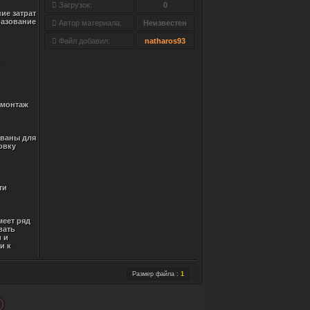
Загрузок:
0
ие затрат
разование
Автор материала:
Неизвестен
Файл добавил:
natharos93
 монтаж
ованы для
овку
ти
еет ряд
вать
 и
и к
Размер файла :
1