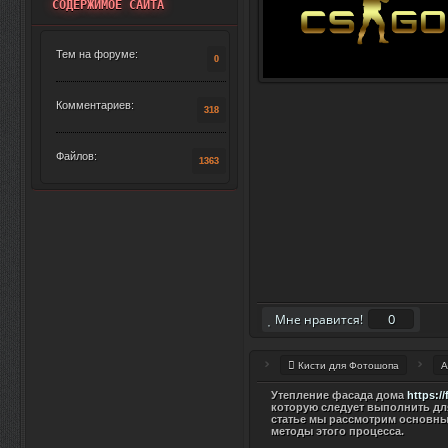
СОДЕРЖИМОЕ САЙТА
Тем на форуме:
0
Комментариев:
318
Файлов:
1363
0
Мне нравится!
Кисти для Фотошопа
А
Утепление фасада дома
https:/
которую следует выполнить дл
статье мы рассмотрим основны
методы этого процесса.