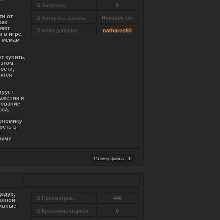
Загрузок:
0
ти от
Автор материала:
Неизвестен
как
ляют
Файл добавил:
natharos93
 в игре.
, мемам
т купить,
этом.
ости,
ятся
ирует
ажения и
рование
сса.
кономику
ость в
и
выми
Размер файла :
1
едур,
Просмотров:
446
анной
тивные
Кол.комментариев:
0