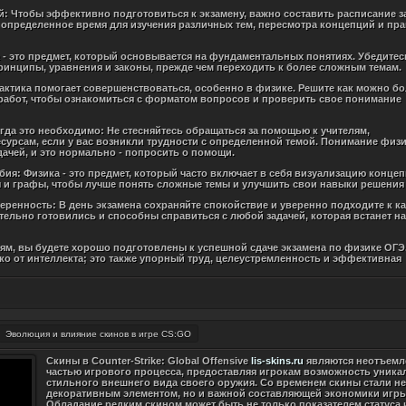
ий: Чтобы эффективно подготовиться к экзамену, важно составить расписание з
определенное время для изучения различных тем, пересмотра концепций и пра
 - это предмет, который основывается на фундаментальных понятиях. Убедитесь
инципы, уравнения и законы, прежде чем переходить к более сложным темам.
рактика помогает совершенствоваться, особенно в физике. Решите как можно б
абот, чтобы ознакомиться с форматом вопросов и проверить свое понимание
гда это необходимо: Не стесняйтесь обращаться за помощью к учителям,
сурсам, если у вас возникли трудности с определенной темой. Понимание физ
ачей, и это нормально - попросить о помощи.
бия: Физика - это предмет, который часто включает в себя визуализацию концеп
 и графы, чтобы лучше понять сложные темы и улучшить свои навыки решения
веренность: В день экзамена сохраняйте спокойствие и уверенно подходите к к
ательно готовились и способны справиться с любой задачей, которая встанет н
иям, вы будете хорошо подготовлены к успешной сдаче экзамена по физике ОГЭ
ько от интеллекта; это также упорный труд, целеустремленность и эффективная
Эволюция и влияние скинов в игре CS:GO
Скины в Counter-Strike: Global Offensive
lis-skins.ru
являются неотъем
частью игрового процесса, предоставляя игрокам возможность уника
стильного внешнего вида своего оружия. Со временем скины стали не
декоративным элементом, но и важной составляющей экономики игры
Обладание редким скином может быть не только показателем статуса 