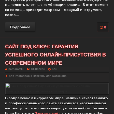
выполнять сложные комбинации клавиш. В этот момент
на помощь приходят макросы – мощный инструмент,
позво...
Подробнее
0
САЙТ ПОД КЛЮЧ: ГАРАНТИЯ
УСПЕШНОГО ОНЛАЙН-ПРИСУТСТВИЯ В
СОВРЕМЕННОМ МИРЕ
natharos93
18.10.2023
523
Для Photoshop
»
Плагины для Фотошопа
В современном цифровом мире, наличие качественного
и профессионального сайта становится неотъемлемой
частью успешного онлайн-присутствия любого бизнеса.
Есди Вы хотите
Заказать сайт
, то эта статься для Вас.