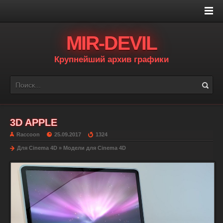
MIR-DEVIL
Крупнейший архив графики
3D APPLE
Raccoon
25.09.2017
1324
Для Cinema 4D
»
Модели для Cinema 4D