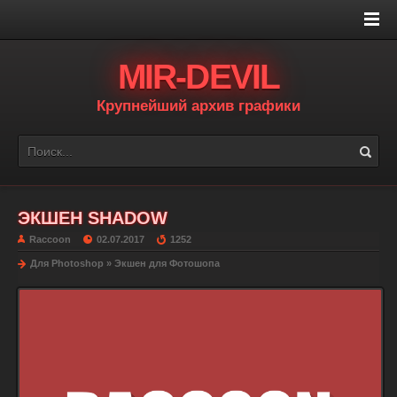
MIR-DEVIL
Крупнейший архив графики
ЭКШЕН SHADOW
Raccoon
02.07.2017
1252
Для Photoshop
»
Экшен для Фотошопа