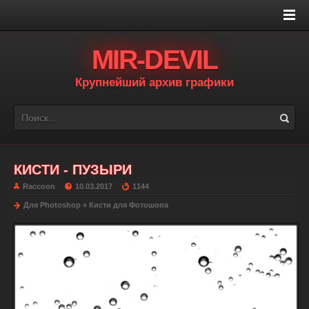
MIR-DEVIL
Крупнейший архив графики
КИСТИ - ПУЗЫРИ
Raccoon
10.03.2017
1144
Для Photoshop
»
Кисти для Фотошопа