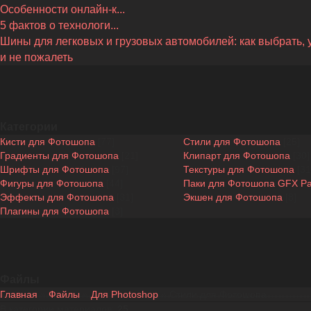
Особенности онлайн-к...
5 фактов о технологи...
Шины для легковых и грузовых автомобилей: как выбрать, 
и не пожалеть
Категории
Кисти для Фотошопа
[77]
Стили для Фотошопа
[25]
Градиенты для Фотошопа
[21]
Клипарт для Фотошопа
[30]
Шрифты для Фотошопа
[97]
Текстуры для Фотошопа
[31
Фигуры для Фотошопа
[44]
Паки для Фотошопа GFX P
Эффекты для Фотошопа
[31]
Экшен для Фотошопа
[8]
Плагины для Фотошопа
[3]
Файлы
Главная
»
Файлы
»
Для Photoshop
» Стили для Фотошопа
В категории материалов
:
25