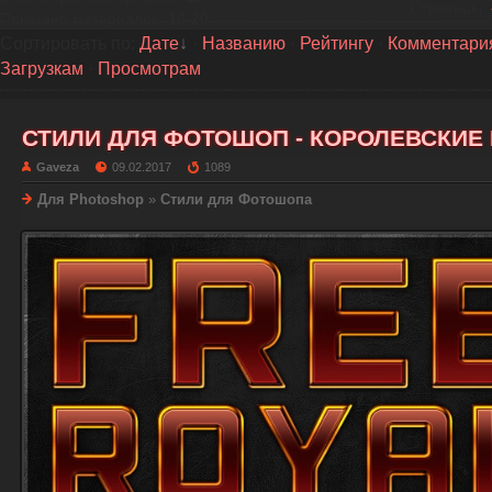
Страницы
:
Показано материалов
:
16-20
Сортировать по
:
Дате
·
Названию
·
Рейтингу
·
Комментари
Загрузкам
·
Просмотрам
СТИЛИ ДЛЯ ФОТОШОП - КОРОЛЕВСКИЕ
Gaveza
09.02.2017
1089
Для Photoshop
»
Стили для Фотошопа