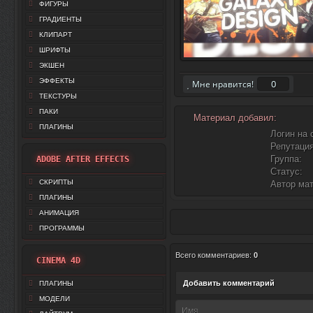
ФИГУРЫ
ГРАДИЕНТЫ
КЛИПАРТ
ШРИФТЫ
ЭКШЕН
ЭФФЕКТЫ
0
Мне нравится!
ТЕКСТУРЫ
ПАКИ
Материал добавил:
ПЛАГИНЫ
Логин на 
Репутация
Группа:
ADOBE AFTER EFFECTS
Статус:
СКРИПТЫ
Автор ма
ПЛАГИНЫ
АНИМАЦИЯ
ПРОГРАММЫ
Всего комментариев
:
0
CINEMA 4D
Добавить комментарий
ПЛАГИНЫ
МОДЕЛИ