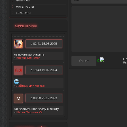
ЛАЙТРУМ
МАТЕРИАЛЫ
ТЕКСТУРЫ
КОММЕНТАРИИ
в 02:41 15.06.2025
не понял как открыть
»
Кнопки для Twitch
в 19:43 19.02.2024
»
Лайтрум для превью
в 00:58 25.12.2023
как зробить шоб зразу с текстурой появилос
»
Шапка Мармока V2