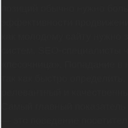
позиций обычно нужно боль
эффективности продвижения
как молодому сайту нужно 
систем. SEO-специалисты 
«песочница». Попадание в 
так как быстро определить,
релевантный и качественны
Самый главный показатель 
— это поведение посетител