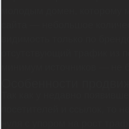
молодым домен, которому м
сайта — небольшое количес
видимость только по бренд
отсутствующий трафик из п
минимум источников — не б
Особенности продвиж
Так как у недавно появивш
посетителей и ссылок, то н
нуля с упором на рост траф