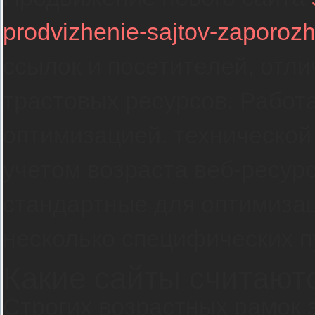
prodvizhenie-sajtov-zaporozh
ссылок и посетителей, отли
трастовых ресурсов. Работ
оптимизацией, технической
учетом возраста веб-ресурс
стандартные для оптимизац
несколько специфических п
Какие сайты считаю
Строгих возрастных рамок з