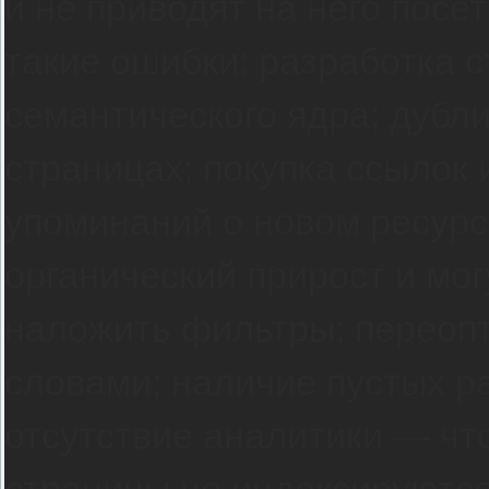
и не приводят на него посе
такие ошибки: разработка с
семантического ядра; дубл
страницах; покупка ссылок 
упоминаний о новом ресур
органический прирост и мо
наложить фильтры; переоп
словами; наличие пустых ра
отсутствие аналитики — что