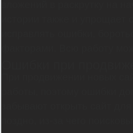
вложений в раскрутку на на
истории также и упрощает о
исправлять ошибки, бороть
факторами. Всю работу мож
Ошибки при продвиже
При продвижении новых са
работы, поэтому ошибки до
забывают открыть сайт для
поздно, из-за чего поисков