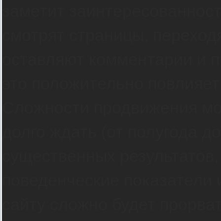
заметит заинтересованност
смотрят страницы, переход
оставляют комментарии и п
это положительно повлияет
Сложности продвижения мо
долго ждать (от полугода до
существенных результатов, 
поведенческие показатели 
сайту сложно будет прорва