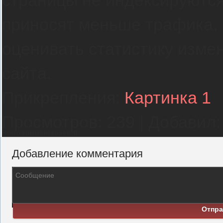
страницы не индексируются
приносят меньше трафика, 
оценивать статистику изме
сайта.
Прикрепления
:
Картинка 1
Просмотров
:
239
|
Добавил
:
Всего комментариев
:
0
Добавление комментария
Отпра