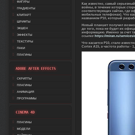
ФИГУРЫ
Как известно, самый серьезный
войны, в течение которых стор
ГРАДИЕНТЫ
соответствующих сайтах, где 
мобильных телефонах). Что кас
КЛИПАРТ
названием P10, который разраб
ШРИФТЫ
Новый планшет получил возмож
ЭКШЕН
до того, пока не будет их офи
информацию. Именно за счет т
ЭФФЕКТЫ
ссылке
https://miran.ru/services
ТЕКСТУРЫ
Что касается P10, стало извес
Cortex A15, а частота работы -
ПАКИ
ПЛАГИНЫ
ADOBE AFTER EFFECTS
СКРИПТЫ
ПЛАГИНЫ
АНИМАЦИЯ
ПРОГРАММЫ
CINEMA 4D
ПЛАГИНЫ
МОДЕЛИ