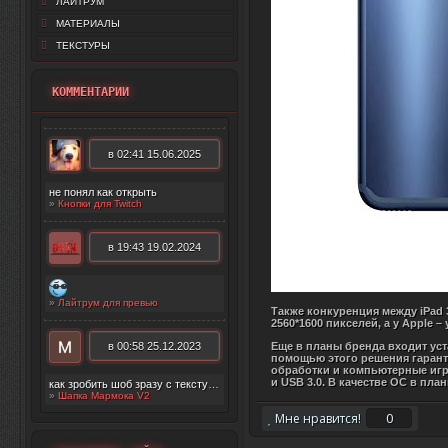
ЛАЙТРУМ
МАТЕРИАЛЫ
ТЕКСТУРЫ
КОММЕНТАРИИ
в 02:41 15.06.2025
не понял как открыть
»
Кнопки для Twitch
в 19:43 19.02.2024
»
Лайтрум для превью
Также конкуренция между iPad 
2560*1600 пикселей, а у Apple –
в 00:58 25.12.2023
Еще в планы бренда входит уст
помощью этого решения гарант
обработки и компьютерные игры
и USB 3.0. В качестве ОС в пла
как зробить шоб зразу с текстурой появилос
»
Шапка Мармока V2
0
Мне нравится!