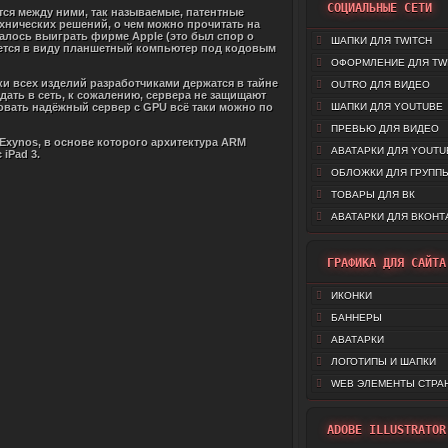
СОЦИАЛЬНЫЕ СЕТИ
тся между ними, так называемые, патентные
хнических решений, о чем можно прочитать на
алось выиграть фирме Apple (это был спор о
ШАПКИ ДЛЯ TWITCH
меется в виду планшетный компьютер под кодовым
ОФОРМЛЕНИЕ ДЛЯ TW
и всех изделий разработчиками держатся в тайне
OUTRO ДЛЯ ВИДЕО
дать в сеть, к сожалению, сервера не защищают
овать надёжный сервер с GPU всё таки можно по
ШАПКИ ДЛЯ YOUTUBE
ПРЕВЬЮ ДЛЯ ВИДЕО
 Exynos, в основе которого архитектура ARM
АВАТАРКИ ДЛЯ YOUTU
iPad 3.
ОБЛОЖКИ ДЛЯ ГРУППЫ
ТОВАРЫ ДЛЯ ВК
АВАТАРКИ ДЛЯ ВКОНТ
ГРАФИКА ДЛЯ САЙТА
ИКОНКИ
БАННЕРЫ
АВАТАРКИ
ЛОГОТИПЫ И ШАПКИ
WEB ЭЛЕМЕНТЫ СТРА
ADOBE ILLUSTRATOR