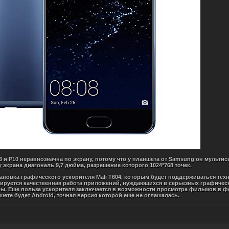
3 и P10 неравнозначна по экрану, потому что у планшета от Samsung он муль
 у экрана диагональ 9,7 дюйма, разрешение которого 1024*768 точек.
ановка графического ускорителя Mali T604, которым будет поддерживаться техно
ируется качественная работа приложений, нуждающихся в серьезных графичес
. Еще польза ускорителя заключается в возможности просмотра фильмов в фор
ншете будет Android, точная версия которой еще не оглашалась.