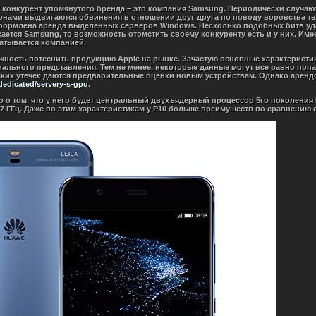
 конкурент упомянутого бренда – это компания Samsung. Периодически случаю
онами выдвигаются обвинения в отношении друг друга по поводу воровства те
оформлена аренда выделенных серверов Windows. Несколько подобных битв уд
ается Samsung, то возможность отомстить своему конкуренту есть и у них. И
атывается компанией.
ность потеснить продукцию Apple на рынке. Зачастую основные характеристик
циального представления. Тем не менее, некоторые данные могут все равно попа
аких утечек даются предварительные оценки новым устройствам. Однако аренд
/dedicated/servery-s-gpu
.
тно о том, что у него будет центральный двухъядерный процессор 5го поколения
 1,7 ГГц. Даже по этим характеристикам у P10 больше преимуществ по сравнению с 