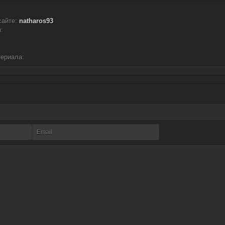
сайте:
natharos93
:
териала: