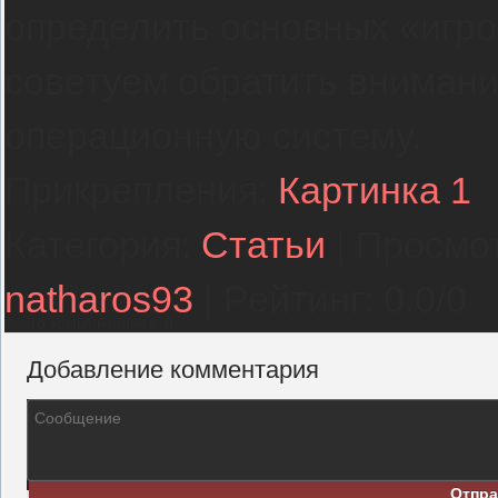
определить основных «игро
советуем обратить внимани
операционную систему.
Прикрепления
:
Картинка 1
Категория
:
Статьи
|
Просмо
natharos93
|
Рейтинг
:
0.0
/
0
Всего комментариев
:
0
Добавление комментария
Отпра