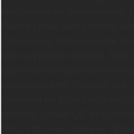
максимально безопасный, з
Ранее Linux был уделом ай
должны не только уметь раз
это на уровне команд. Всё
обычного потребителя и не
пользователя. Однако, оте
системы на базе Linux сего
пробел, делая ОС интуитив
того, кто с ней должен буд