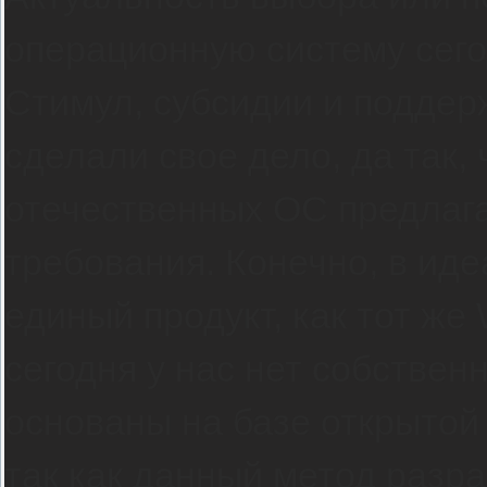
операционную систему сего
Стимул, субсидии и поддер
сделали свое дело, да так, 
отечественных ОС предлага
требования. Конечно, в иде
единый продукт, как тот же
сегодня у нас нет собствен
основаны на базе открытой 
так как данный метод разра