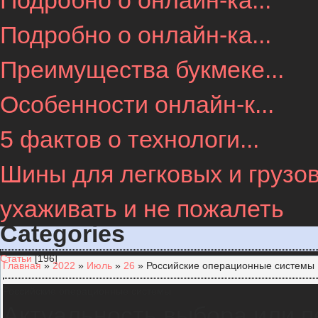
Подробно о онлайн-ка...
Подробно о онлайн-ка...
Преимущества букмеке...
Особенности онлайн-к...
5 фактов о технологи...
Шины для легковых и грузов
ухаживать и не пожалеть
Categories
Статьи
[196]
Главная
»
2022
»
Июль
»
26
» Российские операционные системы
Российские операционные системы
Актуальность выбора или п