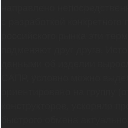
направлено непосредственн
с разработкой конкретного п
российского рынка эти тер
подменяют друг друга. Ист
данными об изделии вырос
САПР, условно можно выдел
ориентировано на группу (
конструкторов, ускоряло пр
быстрого обмена актуальн