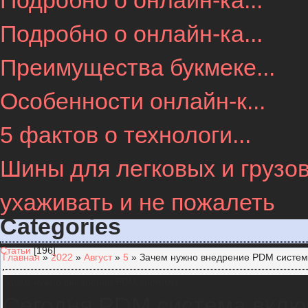
Подробно о онлайн-ка...
Подробно о онлайн-ка...
Преимущества букмеке...
Особенности онлайн-к...
5 фактов о технологи...
Шины для легковых и грузов
ухаживать и не пожалеть
Categories
Статьи
[196]
Главная
»
2022
»
Август
»
5
» Зачем нужно внедрение PDM систе
Зачем нужно внедрение PDM системы
Сегодня PDM система вклю