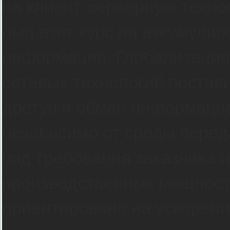
на клиент-серверную техно
был взят курс на аккумулир
информации. Глобализация 
сетевых технологий постав
доступ и обмен информаци
независимо от среды перед
под требования заказчика 
производственных мощност
ориентировано на ускорение