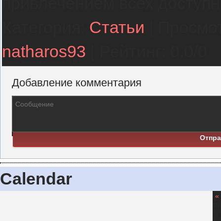
привлечением всех доступн
Категория
:
Статьи
|
Просмо
natharos93
|
Рейтинг
:
0.0
/
0
Всего комментариев
:
0
Добавление комментария
Отпра
Calendar
«
П
1