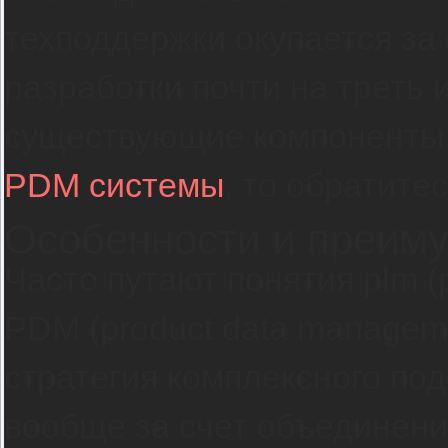
техподдержки окупается за
разработки почти на треть
существующие компоненты.
PDM системы
, то обратите
Особенности и преим
Часто путают понятия plm (p
PDM (product data manageme
стратегия комплексного по
вообще за счет объединени