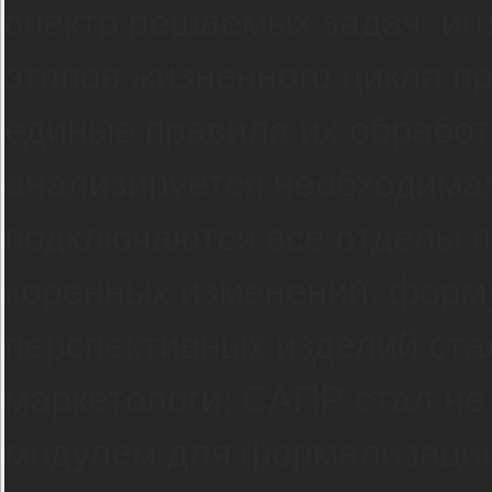
спектр решаемых задач: ин
этапов жизненного цикла п
единые правила их обработ
анализируется необходимая
подключаются все отделы 
коренных изменений: форм
перспективных изделий стал
маркетологи; САПР стал н
модулем для формализации