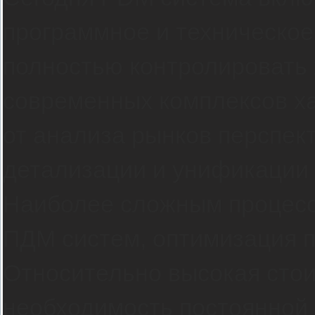
программное и техническо
полностью контролировать 
современных комплексов ха
от анализа рынков перспек
детализации и унификации
Наиболее сложным процесс
ПДМ систем, оптимизация п
Относительно высокая стои
необходимость постоянной