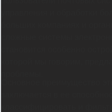
пользователи почтовых сис
управления и обработки бо
больших компаниях и орган
сложные системы электронн
становится особенно острой
которой мы говорим, предл
проблемы.
Основное преимущество эт
заключается в ее способно
классифицировать и фильтр