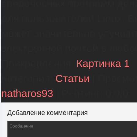
вредоносных программ дел
для пользователей Linux. 
может значительно улучшит
электронной почтой в любо
Прикрепления
:
Картинка 1
Категория
:
Статьи
|
Просмо
natharos93
|
Рейтинг
:
0.0
/
0
Всего комментариев
:
0
Добавление комментария