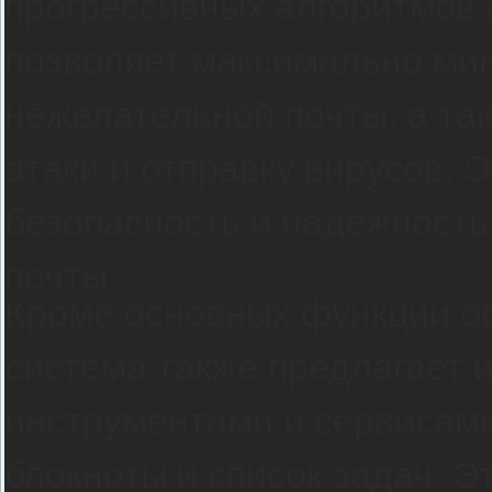
прогрессивных алгоритмов
позволяет максимально ми
нежелательной почты, а т
атаки и отправку вирусов.
безопасность и надежность
почты.
Кроме основных функций ор
система также предлагает 
инструментами и сервисами 
блокноты и список задач. Э