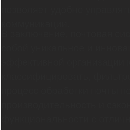
позволяет удобно управлят
коммуникации.
В заключение, почтовая сис
собой уникальное и иннов
эффективной организации 
классифицировать, фильтро
процесс обработки почты п
производительность и сэко
функциональности с отличн