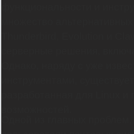
функциональности и инстру
множество альтернативных 
Thunderbird, Evolution и Cl
серверные решения, включая
Однако, наряду с уже изве
инструментами, существует
разработанная для Linux и
возможностей.
Одной из главных проблем,