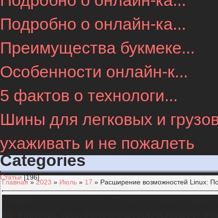
Подробно о онлайн-ка...
Подробно о онлайн-ка...
Преимущества букмеке...
Особенности онлайн-к...
5 фактов о технологи...
Шины для легковых и грузов
ухаживать и не пожалеть
Categories
Статьи
[196]
Главная
»
2023
»
Июль
»
17
» Расширение возможностей Linux: П
Расширение возможностей Linux: Почтовая система для эффекти
В мире информационных тех