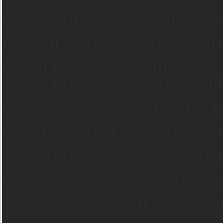
и его партнер могут открыт
друга и экспериментироват
своей сексуальности.
Таким образом, эротически
не просто способом убить в
в мир чувств и страстей, к
аспекты его сексуальности
от предрассудков и страхо
каждым моментом, учась о