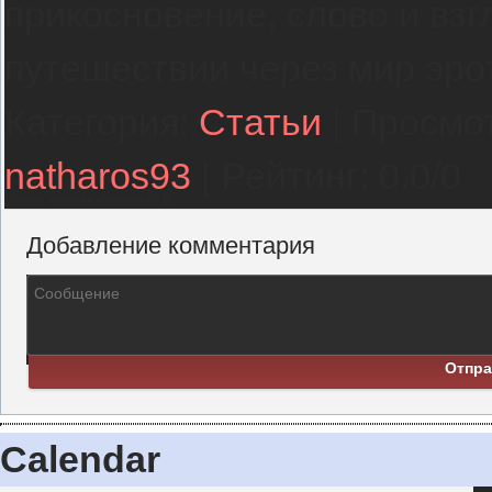
прикосновение, слово и взг
путешествии через мир эро
Категория
:
Статьи
|
Просмо
natharos93
|
Рейтинг
:
0.0
/
0
Всего комментариев
:
0
Добавление комментария
Отпра
Calendar