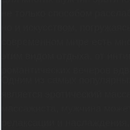
не только способом рассла
но и искусством, погружаясь
современном мире есть мн
этим видом отдыха, от инт
романтических вечеров вдв
Одним из самых популярны
является эротический масс
массажиста, мужчина может
релаксации и наслаждения