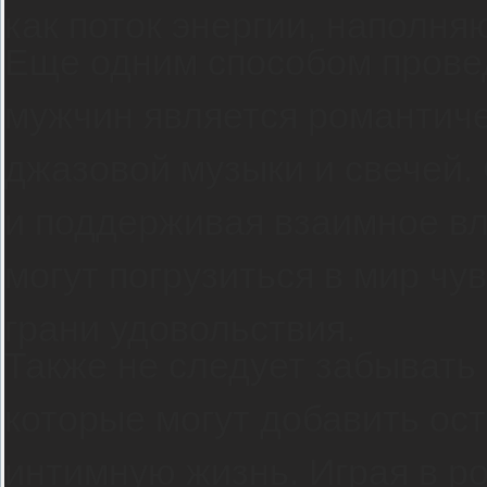
как поток энергии, наполня
Еще одним способом провед
мужчин является романтич
джазовой музыки и свечей
и поддерживая взаимное вл
могут погрузиться в мир чу
грани удовольствия.
Также не следует забывать 
которые могут добавить ос
интимную жизнь. Играя в р