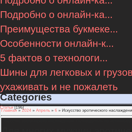
Подробно о онлайн-ка...
Подробно о онлайн-ка...
Преимущества букмеке...
Особенности онлайн-к...
5 фактов о технологи...
Шины для легковых и грузов
ухаживать и не пожалеть
Categories
Статьи
[196]
Главная
»
2024
»
Апрель
»
6
» Искусство эротического наслажден
Искусство эротического наслаждения: Путеводитель по истинному
Для многих мужчин эротиче