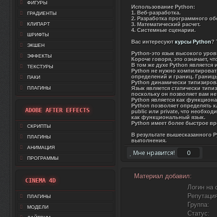
ФИГУРЫ
Использование Python:
1. Веб-разработка.
ГРАДИЕНТЫ
2. Разработка программного об
КЛИПАРТ
3. Математический расчет.
4. Системные сценарии.
ШРИФТЫ
Вас интересуют
курсы Python
? 
ЭКШЕН
Python-это язык высокого уров
ЭФФЕКТЫ
Короче говоря, это означает, ч
В том же духе Python являетс
ТЕКСТУРЫ
Python не нужно компилироват
определений и границ. Границ
ПАКИ
Python динамически типизиров
ПЛАГИНЫ
Язык является статически тип
поскольку он позволяет вам н
Python является как функцион
Python позволяет определять к
ADOBE AFTER EFFECTS
public или private, что необх
как функциональный язык.
Python имеет более быстрое вр
СКРИПТЫ
В результате вышесказанного P
ПЛАГИНЫ
выполнения.
АНИМАЦИЯ
0
Мне нравится!
ПРОГРАММЫ
Материал добавил:
CINEMA 4D
Логин на 
Репутация
ПЛАГИНЫ
Группа:
МОДЕЛИ
Статус: