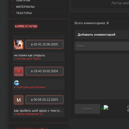
ЛАЙТРУМ
Автор ма
МАТЕРИАЛЫ
ТЕКСТУРЫ
Всего комментариев
:
0
КОММЕНТАРИИ
Добавить комментарий
в 02:41 15.06.2025
не понял как открыть
»
Кнопки для Twitch
в 19:43 19.02.2024
»
Лайтрум для превью
в 00:58 25.12.2023
как зробить шоб зразу с текстурой появилос
»
Шапка Мармока V2