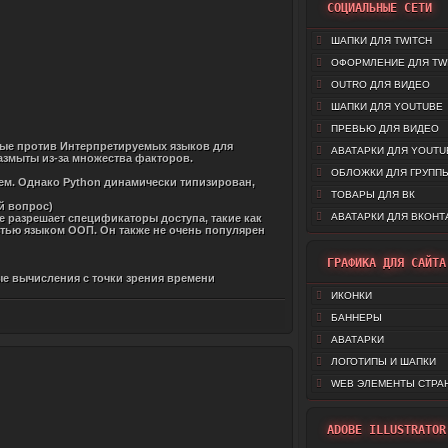
СОЦИАЛЬНЫЕ СЕТИ
ШАПКИ ДЛЯ TWITCH
ОФОРМЛЕНИЕ ДЛЯ TW
OUTRO ДЛЯ ВИДЕО
ШАПКИ ДЛЯ YOUTUBE
ПРЕВЬЮ ДЛЯ ВИДЕО
нные против Интерпретируемых языков для
АВАТАРКИ ДЛЯ YOUTU
змыты из-за множества факторов.
ОБЛОЖКИ ДЛЯ ГРУППЫ
ем. Однако Python динамически типизирован,
ТОВАРЫ ДЛЯ ВК
й вопрос)
АВАТАРКИ ДЛЯ ВКОНТ
е разрешает спецификаторы доступа, такие как
остью языком ООП. Он также не очень популярен
ГРАФИКА ДЛЯ САЙТА
ые вычисления с точки зрения времени
ИКОНКИ
БАННЕРЫ
АВАТАРКИ
ЛОГОТИПЫ И ШАПКИ
WEB ЭЛЕМЕНТЫ СТРА
ADOBE ILLUSTRATOR