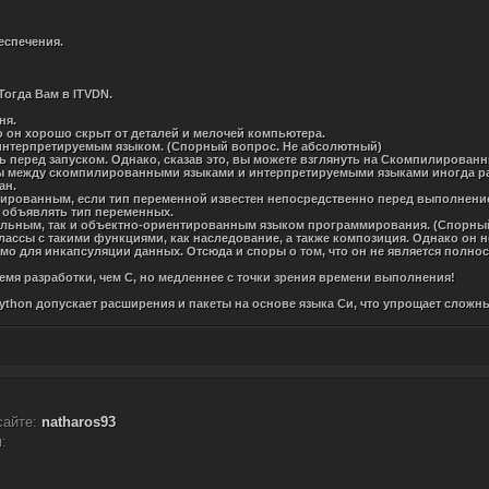
еспечения.
Тогда Вам в ITVDN.
ня.
то он хорошо скрыт от деталей и мелочей компьютера.
я интерпретируемым языком. (Спорный вопрос. Не абсолютный)
ь перед запуском. Однако, сказав это, вы можете взглянуть на Скомпилирова
ы между скомпилированными языками и интерпретируемыми языками иногда ра
ан.
изированным, если тип переменной известен непосредственно перед выполнени
е объявлять тип переменных.
альным, так и объектно-ориентированным языком программирования. (Спорны
лассы с такими функциями, как наследование, а также композиция. Однако он н
одимо для инкапсуляции данных. Отсюда и споры о том, что он не является полн
емя разработки, чем C, но медленнее с точки зрения времени выполнения!
ython допускает расширения и пакеты на основе языка Си, что упрощает сложн
сайте:
natharos93
: